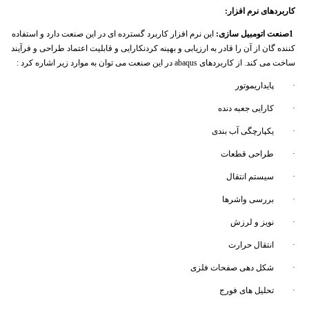
کاربردهای نرم افزار
:
1
صنعت اتومبیل
سازی
:
این نرم افزار کاربرد گسترده ای در این صنعت دارد و استفاده
کننده گان از آن را قادر به ارزیابی و بهینه کردنکارایی و قابلیت اعتماد طراحی و فرآیند
ساخت می کند. از کاربردهای abaqus در این صنعت می توان به موارد زیر اشاره کرد :
· پایداریموتور
· کارایی جعبه دنده
· یکپارچگی آب بندی
· طراحی قطعات
· سیستم انتقال
· بررسی واشرها
· نویز و لرزش
· انتقال حرارت
· شکل دهی صفحات فلزی
· تحلیل های فورج