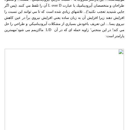
طراحان و متخصصان آيروديناميك با عبارت L over D آن را تلفظ مي كنند. (پس اگر
جايي شنيديد تعجب نكنيد!)... تلاشهاي زيادي شده است كه تا مي توانند اين نسبت را
افزايش دهند زيرا افزايش آن به زبان ساده يعني افزايش نيروي برآ در عين كاهش
نيروي پسا.... اين تعريف باخودش بسياري از مشكلات آيروديناميكي و طراحي را حل
مي كند! در اين منحني٬ زاویه حمله ای که در آن L/D ماکزیمم می شود٬مهمترين
پارامتر است: