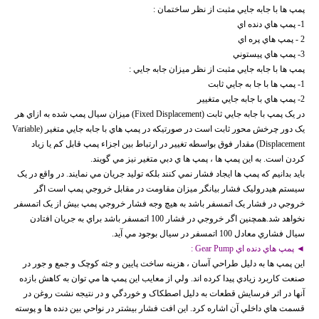
پمپ ها با جابه جايي مثبت از نظر ساختمان :
1- پمپ هاي دنده اي
2 - پمپ هاي پره اي
3- پمپ هاي پيستوني
پمپ ها با جابه جايي مثبت از نظر ميزان جابه جايي :
1- پمپ ها با جا به جايي ثابت
2- پمپ هاي با جابه جايي متغيير
در يک پمپ با جابه جايي ثابت (Fixed Displacement) ميزان سيال پمپ شده به ازاي هر
يک دور چرخش محور ثابت است در صورتيکه در پمپ هاي با جابه جايي متغير (Variable
Displacement) مقدار فوق بواسطه تغيير در ارتباط بين اجزاء پمپ قابل کم يا زياد
کردن است. به اين پمپ ها ، پمپ ها ي دبي متغير نيز مي گويند.
بايد بدانيم که پمپ ها ايجاد فشار نمي کنند بلکه توليد جريان مي نمايند. در واقع در يک
سيستم هيدروليک فشار بيانگر ميزان مقاومت در مقابل خروجي پمپ است اگر
خروجي در فشار يک اتمسفر باشد به هيچ وجه فشار خروجي پمپ بيش از يک اتمسفر
نخواهد شد.همچنين اگر خروجي در فشار 100 اتمسفر باشد براي به جريان افتادن
سيال فشاري معادل 100 اتمسفر در سيال بوجود مي آيد.
◄ پمپ هاي دنده اي Gear Pump :
اين پمپ ها به دليل طراحي آسان ، هزينه ساخت پايين و جثه کوچک و جمع و جور در
صنعت کاربرد زيادي پيدا کرده اند. ولي از معايب اين پمپ ها مي توان به کاهش بازده
آنها در اثر فرسايش قطعات به دليل اصطکاک و خوردگي و در نتيجه نشت روغن در
قسمت هاي داخلي آن اشاره کرد. اين افت فشار بيشتر در نواحي بين دنده ها و پوسته