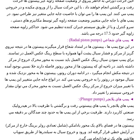
حين حرکت دوراني به خاطر پيروي از وضعيت صفحه زاويه گير پيستون ها حرکت
رفت و برگشتي انجام خواهند داد ، با اين حرکت سيال را از ورودي مکيده و در خروجي
پمپ مي کنند. اين پمپ ها را مي توان با خاصيت جابه جايي متغير نيز طراحي نمود. در
پمپ هاي با جابه جايي متغيير وضعيت صفحه زاويه گير توسط مکانيزم هاي دستي ،
سرو کنترل و يا از طريق سيستم جبران کننده تنظيم مي شود. حداکثر زاويه صفحه
زاويه گير حدود 17.5 درجه مي باشد.
◄ پمپ هاي شعاعي (Radial piston pumps) :
در اين نوع پمپ ها ، پيستون ها در امتداد شعاع قرار ميگيرند.پيستون ها در نتيجه نيروي
گريز از مرکز و فشار سيال پشت آنها همواره با سطح رينگ عکس العمل در تماسند.
براي پمپ نمودن سيال رينگ عکس العمل بايد نسبت به محور محرک خروج از مرکز
داشته باشد. در ناحيه اي که پيستون ها از محور روتور فاصله دارند خلا نسبي بوجود آمده
در نتيجه مکش انجام ميگيرد ، در ادامه دوران روتور، پيستون ها به محور نزديک شده و
سيال موجود در روتور را به خروجي پمپ مي کند. در انواع جابه جايي متغيير اين پمپ ها
با تغيير ميزان خروج از مرکز رينگ عکس العمل نسبت به محور محرک مي توان مقدار
خروجي سيستم را تغيير داد.
◄ پمپ هاي پلانچر (Plunger pumps) :
پمپ هاي پلانچر يا پمپ هاي پيستوني رفت و برگشتي با ظرفيت بالا در هيدروليک
صنعتي کاربرد دارند. ظرفيت برخي از اين پمپ ها به حدود چند صدگالن بر دقيقه مي
رسد.
پيستون ها در فضاي بالاي يک محور بادامکي (شامل تعدادي رولر برينگ خارج از مرکز)
در آرايش خطي قرار گرفته اند. ورود و خروج سيال به سيلندرها از طريق سوپاپ
ها(شير هاي يک ترفه) انجام مي گيرد.