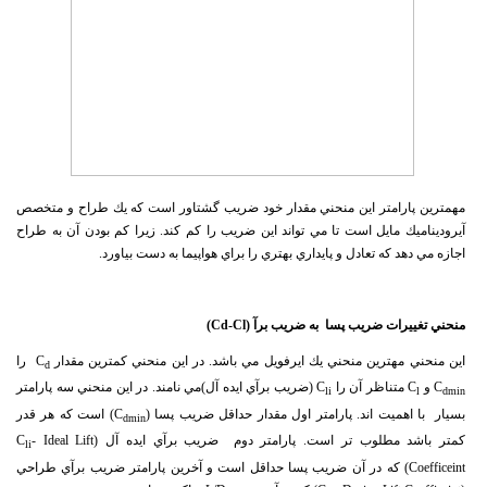
مهمترين پارامتر اين منحني مقدار خود ضريب گشتاور است كه يك طراح و متخصص
آيروديناميك مايل است تا مي تواند اين ضريب را كم كند. زيرا كم بودن آن به طراح
اجازه مي دهد كه تعادل و پايداري بهتري را براي هواپيما به دست بياورد.
منحني تغييرات ضريب پسا به ضريب برآ (
Cd-Cl
)
اين منحني مهترين منحني يك ايرفويل مي باشد. در اين منحني كمترين مقدار C
را
d
C
و C
متناظر آن را C
(ضريب برآي ايده آل)مي نامند. در اين منحني سه پارامتر
li
l
dmin
بسيار با اهميت اند. پارامتر اول مقدار حداقل ضريب پسا (C
) است كه هر قدر
dmin
كمتر باشد مطلوب تر است. پارامتر دوم ضريب برآي ايده آل (C
- Ideal Lift
li
Coefficeint) كه در آن ضريب پسا حداقل است و آخرين پارامتر ضريب برآي طراحي