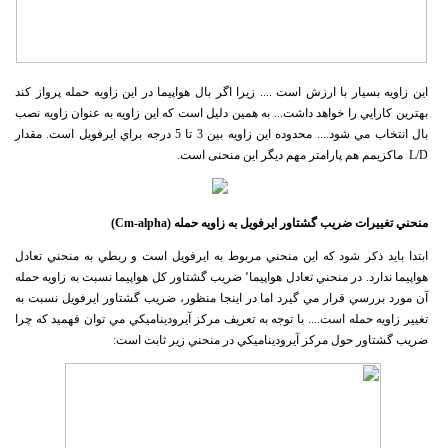
اين زاويه بسيار با ارزش است .... زيرا اگر بال هواپيما در اين زاويه حمله پرواز كند
بهترين كارايي را خواهد داشت... به همين دليل است كه اين زاويه به عنوان زاويه نصب
بال انتخاب مي شود.... محدوده اين زاويه بين 3 تا 5 درجه براي ايرفويل است. مقدار
L/D ماکزیمم هم پارامتر مهم دیگر این منحنی است.
منحني تغييرات ضريب گشتاور ايرفويل به زاويه حمله (
Cm-alpha
)
ابتدا بايد ذكر شود كه اين منحني مربوط به ايرفويل است و ربطي به منحني تعادل
هواپيما ندارد. در منحني تعادل هواپيما٬ ضريب گشتاور كل هواپيما نسبت به زاويه حمله
آن مورد بررسي قرار مي گيرد اما در اينجا منظور، ضريب گشتاور ايرفويل نسبت به
تغيير زاويه حمله است.... با توجه به تعريف مركز آيروديناميكي مي توان فهميد كه چرا
ضريب گشتاور حول مركز آيروديناميكي در منحني زير ثابت است: