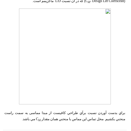
(C
- Design Lift Coefficeint) كه در آن نسبت L/D ماكزيمم است.
ld
براي بدست آوردن نسبت برآي طراحي كافيست از مبدا مماسی به سمت راست
منحني بكشيم. محل تماس اين مماس با منحني همان مقدار C
مي باشد.
ld