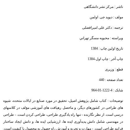
ناشر :
مركز نشر دانشگاهی
مولف :
دیوید جی. اولمن
ترجمه :
دكتر علی امیرافضلی
ویراسته :
محبوبه مسگر تهراني
تاریخ اولین چاپ :
1384
چاپ آخر :
چاپ اول-1384
قطع :
وزیری
تعداد صفحه :
440
شابک :
964-01-1222-4
توضیحات :
كتاب شامل پژوهش اصیل، تحقیق در مورد صنایع در ایالات متحده، شیوه
های طراحی در كشورهای دیگر، و ماحصل رهیافت های آموزشی مؤلف در كلاسهای
درسی است. از نظر نگارنده - تنها راه یادگیری طراحی، طراحی كردن است. - طراحی
در مهندسی شامل دانش پدیدآوری ایده ها، ارزشیابی ایده ها، و دانش ایجاد ساختار
فرایند طراحی است. - مهارت و تجربه و آموزش راه حصول به محصول با كیفیت است.