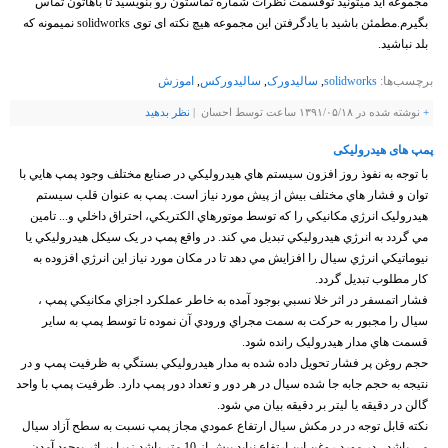
مجموعه اید میتونید توقسمت نظرات شماره تماستون رو بنویسید تا باهاتون تماس
بگیرم.مطمئن باشید با یادگرفتن این مجموعه هیچ نکته ای توی solidworks نمیمونه که
بلد نباشید.
برچسب‌ها:
solidworks
,
سالیدورک
,
سالیدورکس
,
اموزش
+
نوشته شده در ۱۳۹۱/۰۵/۱۸ ساعت توسط احسان |
نظر بدهيد
پمپ های هیدرولیکی
با توجه به نفوذ روز افزون سيستم هاي هيدروليکي در صنايع مختلف وجود پمپ هايي با
توان و فشار هاي مختلف بيش از پيش مورد نياز است. پمپ به عنوان قلب سيستم
هيدروليک انرژي مکانيکي را که توسط موتورهاي الکتريکي، احتراق داخلي و... تامين
مي گردد به انرژي هيدروليکي تبديل مي کند. در واقع پمپ در يک سيکل هيدروليکي يا
نيوماتيکي انرژي سيال را افزايش مي دهد تا در مکان مورد نياز اين انرژي افزوده به
کار مطلوب تبديل گردد.
فشار اتمسفر در اثر خلا نسبي بوجود آمده به خاطر عملکرد اجزاي مکانيکي پمپ ،
سيال را مجبور به حرکت به سمت مجراي ورودي آن نموده تا توسط پمپ به ساير
قسمت هاي مدار هيدروليک رانده شود.
حجم روغن پر فشار تحويل داده شده به مدار هيدروليکي بستگي به ظرفيت پمپ و در
نتيجه به حجم جابه جا شده سيال در هر دور و تعداد دور پمپ دارد. ظرفيت پمپ با واحد
گالن در دقيقه يا ليتر بر دقيقه بيان مي شود.
نکته قابل توجه در در مکش سيال ارتفاع عمودي مجاز پمپ نسبت به سطح آزاد سيال
مي باشد ، در مورد روغن اين ارتفاع نبايد بيش از 10 متر باشد زيرا بر اثر بوجود آمدن