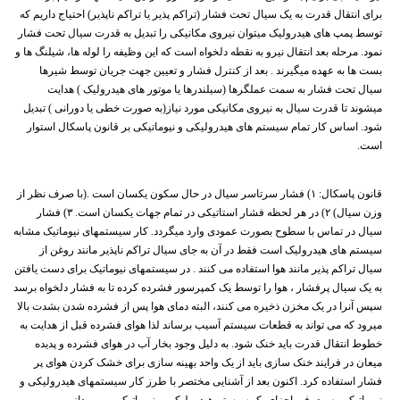
برای انتقال قدرت به یک سیال تحت فشار (تراکم پذیر یا تراکم ناپذیر) احتیاج داریم که
توسط پمپ های هیدرولیک میتوان نیروی مکانیکی را تبدیل به قدرت سیال تحت فشار
نمود. مرحله بعد انتقال نیرو به نقطه دلخواه است که این وظیفه را لوله ها، شیلنگ ها و
بست ها به عهده میگیرند . بعد از کنترل فشار و تعیین جهت جریان توسط شیرها
سیال تحت فشار به سمت عملگرها (سیلندرها یا موتور های هیدرولیک ) هدایت
میشوند تا قدرت سیال به نیروی مکانیکی مورد نیاز(به صورت خطی یا دورانی ) تبدیل
شود. اساس کار تمام سیستم های هیدرولیکی و نیوماتیکی بر قانون پاسکال استوار
است.
قانون پاسکال: ۱) فشار سرتاسر سیال در حال سکون یکسان است .(با صرف نظر از
وزن سیال) ۲) در هر لحظه فشار استاتیکی در تمام جهات یکسان است. ۳) فشار
سیال در تماس با سطوح بصورت عمودی وارد میگردد. کار سیستمهای نیوماتیک مشابه
سیستم های هیدرولیک است فقط در آن به جای سیال تراکم ناپذیر مانند روغن از
سیال تراکم پذیر مانند هوا استفاده می کنند . در سیستمهای نیوماتیک برای دست یافتن
به یک سیال پرفشار ، هوا را توسط یک کمپرسور فشرده کرده تا به فشار دلخواه برسد
سپس آنرا در یک مخزن ذخیره می کنند، البته دمای هوا پس از فشرده شدن بشدت بالا
میرود که می تواند به قطعات سیستم آسیب برساند لذا هوای فشرده قبل از هدایت به
خطوط انتقال قدرت باید خنک شود. به دلیل وجود بخار آب در هوای فشرده و پدیده
میعان در فرایند خنک سازی باید از یک واحد بهینه سازی برای خشک کردن هوای پر
فشار استفاده کرد. اکنون بعد از آشنایی مختصر با طرز کار سیستمهای هیدرولیکی و