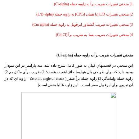
1) منحني تغييرات ضريب برآ به زاويه حمله (Cl-alpha)
2) منحني تغييرات L/D (يا همان Cl/Cd) به زاويه حمله (L/D-alpha)
3) منحني تغييرات ضريب گشتاور ايرفويل به زاويه حمله (Cm-alpha)
4) منحني تغييرات ضريب پسا به ضريب برآ (Cd-Cl)
منحني تغييرات ضريب برآ به زاويه حمله (
Cl-alpha
)
اين منحني در قسمتهاي قبلي به طور كامل شرح داده شد. سه پارامتر در اين نمودار
وجود دارد كه براي طراحي بال هواپيما حائز اهميت هست: 1) ضريب برآي ماكزيمم 2)
زاويه حمله واماندگي 3) زاويه حمله برآ صفر ( Zero lift angle of attack - زاويه اي كه در
آن نيروي برآي ايرفويل صفر است.... اين زاويه غالبا منفي است)