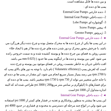
و بين دنده ها قابل مشاهده است.
پمپ ها ي دنده اي :
1- دنده خارجي External Gear Pumps
2– دنده داخلي Internal Gear Pumps
3- گوشواره اي Lobe Pumps
4- پيچي Screw Pumps
5- ژيروتور Gerotor Pumps
◄ 1- دنده خارجي External Gear Pumps
در اين پمپ ها يکي از چرخ دنده ها به محرک متصل بوده و چرخ دنده ديگر هرزگرد مي
باشد. با چرخش محور محرک و دور شدن دنده هاي چرخ دنده ها از هم با ايجاد خلاء
نسبي روغن به فضاي بين چرخ دنده ها و پوسته کشيده شده و به سمت خروجي رانده
مي شود. لقي بين پوسته و دنده ها در اينگونه پمپ ها حدود ( (0.025 mm مي باشد.
افت داخلي جريان به خاطر نشست روغن در فضاي موجود بين پوسته و چرخ دنده
است که لغزش پمپ (Volumetric efficiency ) نام دارد. با توجه به دور هاي بالاي پمپ که
تا rpm 2700 مي رسد پمپاژ بسيار سريع انجام مي شود، اين مقدار در پمپ ها ي دنده اي
با جابه جايي متغيير مي تواند از 750 rpm تا 1750 rpm متغيير باشد. پمپ ها ي دنده اي
براي فشارهاي تا (كيلوگرم بر سانتي متر مربع200 ) 3000 psi طراحي شده اند که البته
اندازه متداول آن 1000 psi است.
◄ 2– دنده داخلي Internal Gear Pumps
اين پمپ ها بيشتر به منظور روغنکاري و تغذيه در فشار هاي کمتر از 1000 psi استفاده
مي شود ولي در انواع چند مرحله اي دسترسي به محدوده ي فشاري در حدود 4000 psi
نيز امکان پذير است. کاهش بازدهي در اثر سايش در پمپ هاي دنده اي داخلي بيشتر از