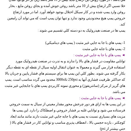
خلا نسبي اگر ارتفاع بيش از 10 متر باشد روغن جوش آمده و بجاي روغن مايع ، بخار
روغن وارد پمپ شده و در کار سيکل اختلال بوجود خواهد آورد. اما در مورد ارتفاع
خروجي پمپ هيچ محدوديتي وجود ندارد و تنها توان پمپ است که مي تواند آن رامعين
کند.
پمپ ها در صنعت هيدروليک به دو دسته کلي تقسيم مي شوند :
1- پمپ هاي با جا به جايي غير مثبت ( پمپ هاي ديناميکي)
2- پمپ هاي با جابه جايي مثبت
◄ پمپ هاي با جا به جايي غير مثبت :
توانايي مقاومت در فشار هاي بالا را ندارند و به ندرت در صنعت هيدروليک مورد
استفاده قرار مي گيرند و معمولا به عنوان انتقال اوليه سيال از نقطه اي به نقطه ديگر
بکار گرفته مي شوند. بطور کلي اين پمپ ها براي سيستم هاي فشار پايين و جريان بالا
که حداکثر ظرفيت فشاري آنها به 250psi تا3000si محدود مي گردد مناسب است. پمپ
هاي گريز از مرکز (سانتريفوژ) و محوري نمونه کاربردي پمپ هاي با جابجايي غير مثبت
مي باشد.
◄ پمپ هاي با جا به جايي مثبت :
در اين پمپ ها به ازاي هر دور چرخش محور مقدار معيني از سيال به سمت خروجي
فرستاده مي شود و توانايي غلبه بر فشار خروجي و اصطکاک را دارد. اين پمپ ها
مزيت هاي بسياري نسبت به پمپ هاي با جابه جايي غير مثبت دارند مانند مانند ابعاد
کوچکتر ، بازده حجمي بالا ، انعطاف پذيري مناسب و توانايي کار در فشار هاي بالا (
حتي بيشتر از psi)