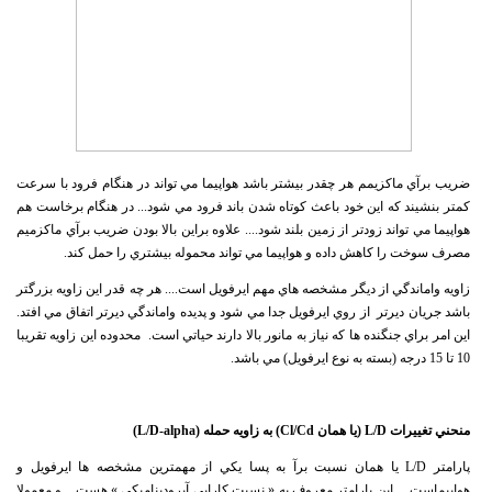
ضريب برآي ماكزيمم هر چقدر بيشتر باشد هواپيما مي تواند در هنگام فرود با سرعت
كمتر بنشيند كه اين خود باعث كوتاه شدن باند فرود مي شود... در هنگام برخاست هم
هواپيما مي تواند زودتر از زمين بلند شود.... علاوه براين بالا بودن ضريب برآي ماكزميم
مصرف سوخت را كاهش داده و هواپيما مي تواند محموله بيشتري را حمل كند.
زاويه واماندگي از ديگر مشخصه هاي مهم ايرفويل است.... هر چه قدر اين زاويه بزرگتر
باشد جريان ديرتر از روي ايرفويل جدا مي شود و پديده واماندگي ديرتر اتفاق مي افتد.
اين امر براي جنگنده ها كه نياز به مانور بالا دارند حياتي است. محدوده اين زاويه تقريبا
10 تا 15 درجه (بسته به نوع ايرفويل) مي باشد.
منحني تغييرات
L/D
(يا همان
Cl/Cd
) به زاويه حمله
(
L/D-alpha
)
پارامتر L/D يا همان نسبت برآ به پسا يكي از مهمترين مشخصه ها ايرفويل و
هواپيماست.... اين پارامتر معروف به « نسبت كارايي آيروديناميكي » هست... و معمولا