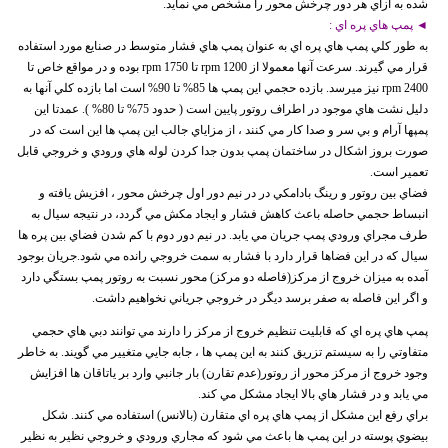
شده به ازاي هر دور چرخش محور را مشخص مي نمايد.
◄ پمپ هاي پره اي :
به طور کلي پمپ هاي پره اي به عنوان پمپ هاي فشار متوسط در صنايع مورد استفاده
قرار مي گيرند. سرعت آنها معمولا از 1200 rpm تا 1750 rpm بوده و در مواقع خاص تا
2400 rpm نيز ميرسد. بازده حجمي اين پمپ ها 85% تا 90% است اما بازده کلي آنها به
دليل نشت هاي موجود در اطراف روتور پايين است ( حدود 75% تا 80% ). عمدتا اين
پمپها آرام و بي سر و صدا کار مي کنند ، از مزاياي جالب اين پمپ ها اين است که در
صورت بروز اشکال در ساختمان پمپ بدون جدا کردن لوله هاي ورودي و خروجي قابل
تعمير است.
فضاي بين روتور و رينگ بادامکي در در نيم دور اول چرخش محور ، افزيش يافته و
انبساط حجمي حاصله باعث کاهش فشار و ايجاد مکش مي گردد، در نتيجه سيال به
طرف مجراي ورودي پمپ جريان مي يابد. در نيم دور دوم با کم شدن فضاي بين پره ها
سيال که در اين فضاها قرار دارد با فشار به سمت خروجي رانده مي شود.جريان بوجود
آمده به ميزان خروج از مرکز(فاصله دو مركز) محور نسبت به روتور پمپ بستگي دارد
و اگر اين فاصله به صفر برسد ديگر در خروجي جرياني نخواهيم داشت.
پمپ هاي پره اي که قابليت تنظيم خروج از مرکز را دارند مي توانند دبي هاي حجمي
متفاوتي را به سيستم تزريق کنند به اين پمپ ها ، جابه جايي متغيير مي گويند. به خاطر
وجود خروج از مرکز محور از روتور(عدم تقارن) بار جانبي وارد بر ياتاقان ها افزايش
مي يابد و در فشار هاي بالا ايجاد مشکل مي کند.
براي رفع اين مشکل از پمپ هاي پره اي متقارن (بالانس) استفاده مي کنند. شکل
بيضوي پوسته در اين پمپ ها باعث مي شود که مجاري ورودي و خروجي نظير به نظير