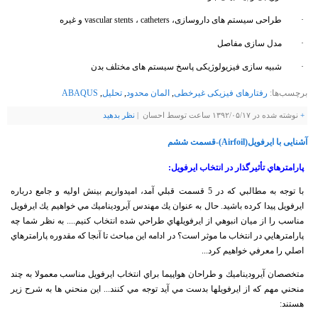
· طراحی سیستم های داروسازی، vascular stents ، catheters و غیره
· مدل سازی مفاصل
· شبیه سازی فیزیولوژیکی پاسخ سیستم های مختلف بدن
برچسب‌ها:
رفتارهای فیزیکی غیرخطی
,
المان محدود
,
تحلیل
,
ABAQUS
+
نوشته شده در ۱۳۹۲/۰۵/۱۷ ساعت توسط احسان |
نظر بدهيد
آشنایی با ایرفویل(Airfoil)-قسمت ششم
پارامترهاي تأثيرگذار در انتخاب ايرفويل:
با توجه به مطالبي كه در 5 قسمت قبلي آمد، اميدواريم بينش اوليه و جامع درباره
ايرفويل پيدا كرده باشيد. حال به عنوان يك مهندس آيروديناميك مي خواهيم يك ايرفويل
مناسب را از ميان انبوهي از ايرفويلهاي طراحي شده انتخاب كنيم.... به نظر شما چه
پارامترهايي در انتخاب ما موثر است؟ در ادامه اين مباحث تا آنجا كه مقدوره پارامترهاي
اصلي را معرفي خواهيم كرد...
متخصصان آيروديناميك و طراحان هواپيما براي انتخاب ايرفويل مناسب معمولا به چند
منحني مهم كه از ايرفويلها بدست مي آيد توجه مي كنند... اين منحني ها به شرح زير
هستند: