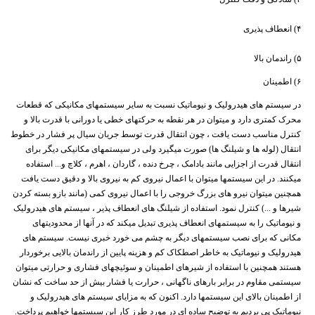
۴) انعطاف پذیری
۵) راندمان بالا
۶) اطمینان
در سیستم های هیدرولیک و نیوماتیک نسبت به سایر سیستمهای مکانیکی که قطعات
محرک کمتری دارد و میتوان در هر نقطه به حرکتهای خطی یا دورانی با قدرت بالا و
کنترل مناسب دست یافت ، چون انتقال قدرت توسط جریان سیال پر فشار در خطوط
انتقال (لوله ها و شیلنگ ها) صورت میگیرد ولی در سیستمهای مکانیکی دیگر برای
انتقال قدرت از اجزایی مانند بادامک ، چرخ دنده ، گاردان ، اهرم ، کلاچ و... استفاده
میکنند. در این سیستمها میتوان با اعمال نیروی کم به نیروی بالا و دقیق دست یافت
همچنین میتوان نیرو های بزرگ خروجی را با اعمال نیروی کمی (مانند بازو بسته کردن
شیرها و ...) کنترل نمود. استفاده از شیلنگ های انعطاف پذیر ، سیستم های هیدرولیک
و نیوماتیک را به سیستمهای انعطاف پذیری تبدیل میکند که در آنها از محدودیتهای
مکانی که برای نصب سیستمهای دیگر به چشم می خورد خبری نیست. سیستم های
هیدرولیک و نیوماتیک به خاطر اصطکاک کم و هزینه پایین از راندمان بالایی برخوردار
هستند همچنین با استفاده از شیرهای اطمینان و سوئیچهای فشاری و حرارتی میتوان
سیستمی مقاوم در برابر بارهای ناگهانی ، حرارت یا فشار بیش از حد ساخت که نشان
از اطمینان بالای این سیستمها دارد. اکنون که به مزایای سیستم های هیدرولیک و
نیوماتیک پی بردیم به توضیح ساده ای در مورد طرز کار این سیستمها خواهیم پرداخت.