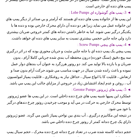
پمپ هاي دنده اي خارجي است.
◄ 3- پمپ هاي گوشواره اي Lobe Pumps :
اين پمپ ها از خانواده پمپ هاي دنده اي هستند که آرامتر و بي صداتر از ديگر پمپ هاي
اين خانواده عمل مي نمايد زيرا هر دو دنده آن داراي محرک خارجي بوده و دنده ها با
يکديگر درگير نمي شوند. اما به خاطر داشتن دندانه هاي کمتر خروجي ضربان بيشتري
دارد ولي جابه جايي حجمي بيشتري نسبت به ساير پمپ هاي دنده اي خواهد داشت.
◄ 4- پمپ هاي پيچي Screw Pumps :
پمپ پيچي يک پمپ دنده اي با جابه جايي مثبت و جريان محوري بوده که در اثر درگيري
سه پيچ دقيق (سنگ خورده) درون محفظه آب بندي شده جرياني کاملا آرام ، بدون
ضربان و با بازده بالا توليد مي کند. دو روتور هرزگرد به عنوان آب بندهاي دوار عمل
نموده و باعث رانده شدن سيال در جهت مناسب مي شوند.حرکت آرام بدون صدا و
ارتعاش ، قابليت کا با انواع سيال ، حداقل نياز به روغنکاري ، قابليت پمپاژ امولسيون
آب ، روغن و عدم ايجاد اغتشاش زياد در خروجي از مزاياي جالب اين پمپ مي باشد.
◄ 5- پمپ هاي ژيروتور Gerotor Pumps :
عملکرد اين پمپها شبيه پمپ هاي چرخ دنده داخلي است. در اين پمپ ها عضو ژيروتور
توسط محرک خارجي به حرکت در مي آيد و موجب چرخيدن روتور چرخ دندهاي درگير
با خود مي شود.
در نتيجه اين مکانيزم درگيري ، آب بندي بين نواحي پمپاژ تامين مي گردد. عضو ژيروتور
داراي يک چرخ دندانه کمتر از روتور چرخ دنده داخلي مي باشد.
حجم دندانه کاسته شده ضرب در تعداد چرخ دندانه چرخ دنده محرک ، حجم سيال پمپ