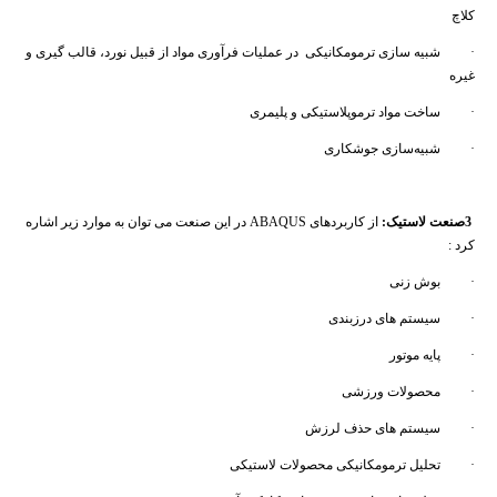
کلاچ
· شبیه سازی ترمومکانیکی در عملیات فرآوری مواد از قبیل نورد، قالب ‌گیری و
غیره
· ساخت مواد ترموپلاستیکی و پلیمری
· شبیه‌سازی جوشکاری
3
صنعت لاستیک
:
از کاربردهای ABAQUS در این صنعت می توان به موارد زیر اشاره
کرد :
· بوش زنی
· سیستم های درزبندی
· پایه موتور
· محصولات ورزشی
· سیستم های حذف لرزش
· تحلیل ترمومکانیکی محصولات لاستیکی