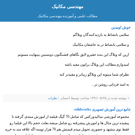
مهندسی مکانیک
مطالب علمی و آموزنده مهندسی مکانیک
خوش اومدین
سلامی بانشاط به بازدیدکنندگان وبلاگم
و سلامی بانشاط تر به عاشقان مکانیک
ازین که وبلاگ این بنده حقیرو لایق نگاهای قشنگتون دونستین بینهایت ممنونم
امیدوارم مطالب این وبلاگ براتون مفید باشه
نظرای شما میتونه این وبلاگو زیباتر و مفیدتر کنه
به امید فردایی روشن تر...
+
نوشته شده در ۱۳۹۱/۰۵/۲۵ ساعت توسط احسان |
نظرات
جامع ترین آموزش تصویری solidworks
مجموعه آموزشی سالیدورکس که شامل 70 گیگ فیلمه از اموزش مبتدی گرفته تا
پیچیده ترین مثال ها و اموزش پیشرفته رو شامل میشه.بعلت حجم بالا این فیلما رو
فقط توی مشهد و حضوری تحویل میدم قیمتش هم 70 هزار تومنه.اگه علاقه مند به خرید