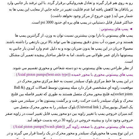
رو به روي هم قرار گيرند و تعادل هيدروليکي برقرار گردد. با اين ترفند بار جانبي وارد
بر ياتاقان ها کاهش يافته اما عدم قابليت تغيير در جابه جايي از معايب اين پمپ ها به
شمار مي آيد.( چون خروج از مرکز وجود نخواهد داشت)
حداکثر فشار قابل دستيابي در پمپ هاي پره اي حدود 3000 psi است.
◄ پمپ هاي پيستوني :
پمپ هاي پيستوني با دارا بودن بيشترين نسبت توان به وزن، از گرانترين پمپ ها
هستند و در صورت آب بندي دقيق پيستون ها مي تواند بالا ترين بازدهي را داشته باشند.
معمولا جريان در اين پمپ ها بدون ضربان بوده و به دليل عدم وارد آمدن بار جانبي به
پيستونها داراي عمر طولاني مي باشند، اما به خاطر ساختار پيچيده تعمير آن مشکل
است.
از نظر طراحي پمپ هاي پيستوني به دو دسته شعاعي و محوري تقسيم مي شوند.
پمپ هاي پيستوني محوري با محور خميده (Axial piston pumps(bent-axis type)) :
در اين پمپ ها خط مرکزي بلوک سيلندر نسبت به خط مرکزي محور محرک در
موقعيت زاويه اي مشخصي قرار دارد ميله پيستون توسط اتصالات کروي (Ball &
socket joints)به فلنج محور محرک متصل هستند به طوري که تغيير فاصله بين فلنج
محرک و بلوک سيلندر باعث حرکت رفت و برگشت پيستون ها در سيلندر مي شود.
يک اتصال يونيورسال ( Universal link) بلوک سيلندر را به محور محرک متصل مي
کند.ميزان خروجي پمپ با تغيير زاويه بين دو محور پمپ قابل تغيير است.در زاويه صفر
خروجي وجود ندارد و بيشينه خروجي در زاويه 30 درجه بدست خواهد آمد.
پمپ هاي پيستوني محوري با صفحه زاويه گير (Axial piston pumps(Swash plate)) :
در اين نوع پمپ ها محوربلوک سيلندر و محور محرک در يک راستا قرار مي گيرند و در