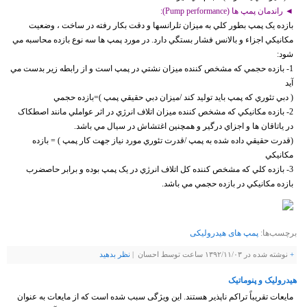
◄ راندمان پمپ ها (Pump performance):
بازده يک پمپ بطور کلي به ميزان تلرانسها و دقت بکار رفته در ساخت ، وضعيت
مکانيکي اجزاء و بالانس فشار بستگي دارد. در مورد پمپ ها سه نوع بازده محاسبه مي
شود:
1- بازده حجمي که مشخص کننده ميزان نشتي در پمپ است و از رابطه زير بدست مي
آيد
( دبي تئوري كه پمپ بايد توليد كند /ميزان دبي حقيقي پمپ )=بازده حجمي
2- بازده مکانيکي که مشخص کننده ميزان اتلاف انرژي در اثر عواملي مانند اصطکاک
در ياتاقان ها و اجزاي درگير و همچنين اغتشاش در سيال مي باشد.
(قدرت حقيقي داده شده به پمپ /قدرت تئوري مورد نياز جهت کار پمپ ) = بازده
مکانيکي
3- بازده کلي که مشخص کننده کل اتلاف انرژي در يک پمپ بوده و برابر حاصضرب
بازده مکانيکي در بازده حجمي مي باشد.
برچسب‌ها:
پمپ های هیدرولیکی
+
نوشته شده در ۱۳۹۲/۱۱/۰۳ ساعت توسط احسان |
نظر بدهيد
هیدرولیک و پنوماتیک
مایعات تقریباً تراکم ناپذیر هستند. این ویژگی سبب شده است که از مایعات به عنوان