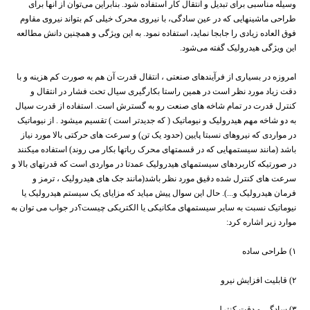
وسیله مناسبی برای تبدیل و انتقال کار استفاده شود. بنابراین می‌توان از آنها برای
طراحی ماشینهایی که در عین سادگی، با نیروی محرک خیلی کم بتواند نیروی مقاوم
فوق العاده زیادی را جابجا نماید، استفاده نمود. به این ویژگی و همچنین دانش مطالعه
این ویژگی هیدرولیک گفته می‌شود.
امروزه در بسیاری از فرآیندهای صنعتی ، انتقال قدرت آن هم به صورت کم هزینه و با
دقت زیاد مورد نظر است در همین راستا بکارگیری سیال تحت فشار در انتقال و
کنترل قدرت در تمام شاخه های صنعت رو به گسترش است. استفاده از قدرت سیال
به دو شاخه مهم هیدرولیک و نیوماتیک ( که جدیدتر است ) تقسیم میشود . از نیوماتیک
در مواردی که نیروهای نسبتا پایین (حدود یک تن) و سرعت های حرکتی بالا مورد نیاز
باشد (مانند سیستمهایی که در قسمتهای محرک رباتها بکار می روند) استفاده میکنند
در صورتیکه کاربردهای سیستمهای هیدرولیک عمدتا در مواردی است که قدرتهای بالا و
سرعت های کنترل شده دقیق مورد نظر باشد(مانند جک های هیدرولیک ، ترمز و
فرمان هیدرولیک و...). حال این سوال پیش میاید که مزایای یک سیستم هیدرولیک یا
نیوماتیک نسبت به سایر سیستمهای مکانیکی یا الکتریکی چیست؟در جواب می توان به
موارد زیر اشاره کرد:
۱) طراحی ساده
۲) قابلیت افزایش نیرو
۳) سادگی و دقت کنترل