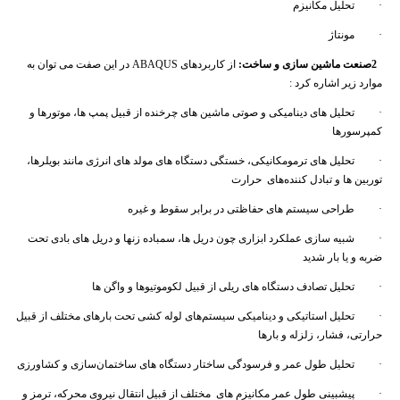
· تحلیل مکانیزم
· مونتاژ
2
صنعت ماشین
سازی و ساخت
:
از کاربردهای ABAQUS در این صفت می توان به
موارد زیر اشاره کرد :
· تحلیل های دینامیکی و صوتی ماشین های چرخنده از قبیل پمپ ها، موتورها و
کمپرسورها
· تحلیل های ترمومکانیکی، خستگی دستگاه های مولد های انرژی مانند بویلرها،
توربین ها و تبادل کننده‌های حرارت
· طراحی سیستم های حفاظتی در برابر سقوط و غیره
· شبیه سازی عملکرد ابزاری چون دریل ها، سمباده زنها و دریل های بادی تحت
ضربه و یا بار شدید
· تحلیل تصادف دستگاه های ریلی از قبیل لکوموتیوها و واگن ها
· تحلیل استاتیکی و دینامیکی سیستم‌های لوله کشی تحت بارهای مختلف از قبیل
حرارتی، فشار، زلزله و بارها
· تحلیل طول عمر و فرسودگی ساختار دستگاه های ساختمان‌سازی و کشاورزی
· پیشبینی طول عمر مکانیزم های مختلف از قبیل انتقال نیروی محرکه، ترمز و